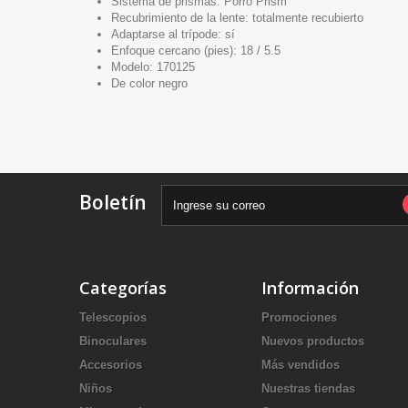
Sistema de prismas: Porro Prism
Recubrimiento de la lente: totalmente recubierto
Adaptarse al trípode: sí
Enfoque cercano (pies): 18 / 5.5
Modelo: 170125
De color negro
Boletín
Categorías
Información
Telescopios
Promociones
Binoculares
Nuevos productos
Accesorios
Más vendidos
Niños
Nuestras tiendas