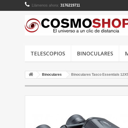
Llámenos ahora:
3176219711
TELESCOPIOS
BINOCULARES
Binoculares
Binoculares Tasco Essentials 12X