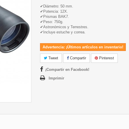
✔
Diámetro: 50 mm.
✔
Potencia: 12X.
✔
Prismas BAK7.
✔
Peso: 750g.
✔
Astronómicos y Terrestres.
✔
Incluye estuche y correa.
Advertencia: ¡Últimos artículos en inventario!
Tweet
Compartir
Pinterest
¡Compartir en Facebook!
Imprimir