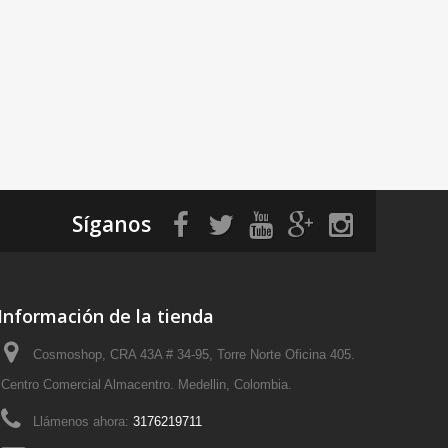
Síganos
Información de la tienda
Cosmoshop, CRA 43A # 34-95, Torre Norte Oficina 405.
Centro Comercial Almacentro. Medellin, Colombia.
Llámenos ahora:
3176219711