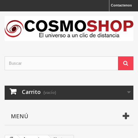
Contactenos
Carrito
(vacío)
MENÚ