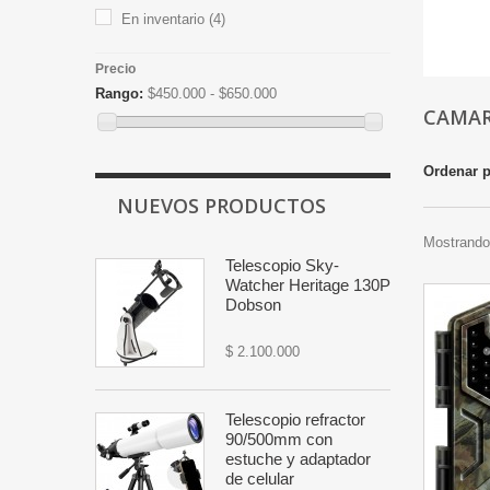
En inventario
(4)
Precio
Rango:
$450.000 - $650.000
CAMA
Ordenar 
NUEVOS PRODUCTOS
Mostrando 
Telescopio Sky-
Watcher Heritage 130P
Dobson
$ 2.100.000
Telescopio refractor
90/500mm con
estuche y adaptador
de celular