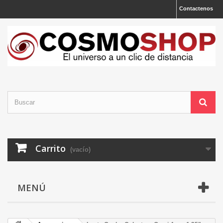
Contactenos
Carrito
(vacío)
MENÚ