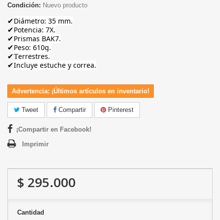
Condición:
Nuevo producto
Diámetro: 35 mm.
✔
Potencia: 7X.
✔
Prismas BAK7.
✔
Peso: 610g.
✔
errestres.
✔T
Incluye estuche y correa.
✔
Advertencia: ¡Últimos artículos en inventario!
Tweet
Compartir
Pinterest
¡Compartir en Facebook!
Imprimir
$ 295.000
Cantidad