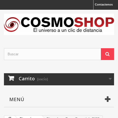
Contactenos
Carrito
(vacío)
MENÚ