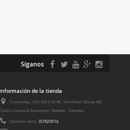
Síganos
Información de la tienda
Cosmoshop, CRA 43A # 34-95, Torre Norte Oficina 405.
Centro Comercial Almacentro. Medellin, Colombia.
Llámenos ahora:
3176219711