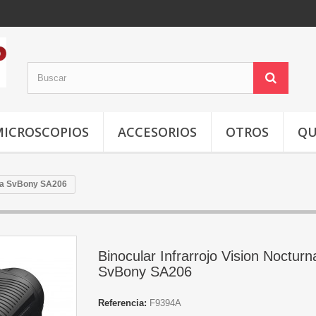
MICROSCOPIOS
ACCESORIOS
OTROS
QU
rna SvBony SA206
Binocular Infrarrojo Vision Nocturn
SvBony SA206
Referencia:
F9394A