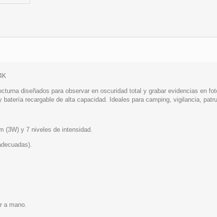
4K
urna diseñados para observar en oscuridad total y grabar evidencias en foto 
y batería recargable de alta capacidad. Ideales para camping, vigilancia, patr
m (3W) y 7 niveles de intensidad.
adecuadas).
ar a mano.