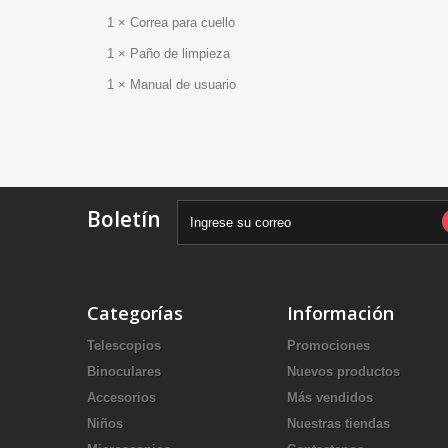
1 × Correa para cuello
1 × Paño de limpieza
1 × Manual de usuario
Boletín
Categorías
Información
Telescopios
Promociones
Binoculares
Nuevos productos
Accesorios
Más vendidos
Niños
Nuestras tiendas