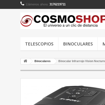
Llámenos ahora:
3176219711
TELESCOPIOS
BINOCULARES
Binoculares
Binocular Infrarrojo Vision Noctu