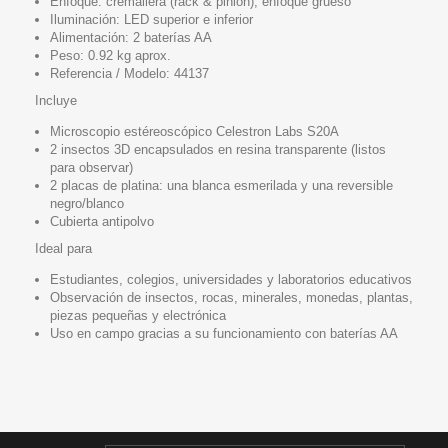
Enfoque: cremallera (rack & pinion), enfoque grueso
Iluminación: LED superior e inferior
Alimentación: 2 baterías AA
Peso: 0.92 kg aprox.
Referencia / Modelo: 44137
Incluye
Microscopio estéreoscópico Celestron Labs S20A
2 insectos 3D encapsulados en resina transparente (listos
para observar)
2 placas de platina: una blanca esmerilada y una reversible
negro/blanco
Cubierta antipolvo
Ideal para
Estudiantes, colegios, universidades y laboratorios educativos
Observación de insectos, rocas, minerales, monedas, plantas,
piezas pequeñas y electrónica
Uso en campo gracias a su funcionamiento con baterías AA