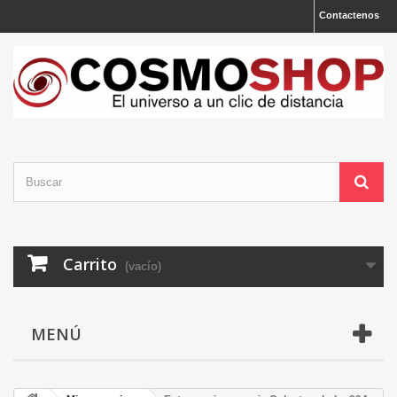
Contactenos
Carrito
(vacío)
MENÚ