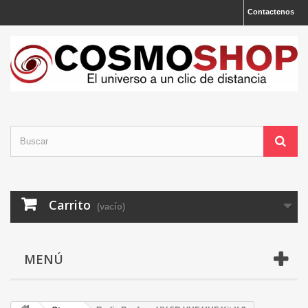
Contactenos
Carrito
(vacío)
MENÚ