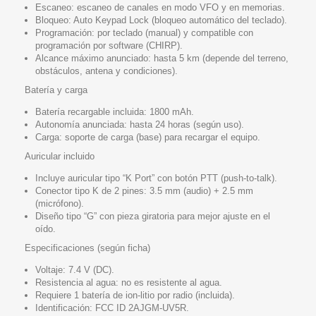
Escaneo: escaneo de canales en modo VFO y en memorias.
Bloqueo: Auto Keypad Lock (bloqueo automático del teclado).
Programación: por teclado (manual) y compatible con
programación por software (CHIRP).
Alcance máximo anunciado: hasta 5 km (depende del terreno,
obstáculos, antena y condiciones).
Batería y carga
Batería recargable incluida: 1800 mAh.
Autonomía anunciada: hasta 24 horas (según uso).
Carga: soporte de carga (base) para recargar el equipo.
Auricular incluido
Incluye auricular tipo “K Port” con botón PTT (push-to-talk).
Conector tipo K de 2 pines: 3.5 mm (audio) + 2.5 mm
(micrófono).
Diseño tipo “G” con pieza giratoria para mejor ajuste en el
oído.
Especificaciones (según ficha)
Voltaje: 7.4 V (DC).
Resistencia al agua: no es resistente al agua.
Requiere 1 batería de ion-litio por radio (incluida).
Identificación: FCC ID 2AJGM-UV5R.