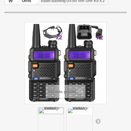
Otros
Radio Baofeng UV-5R VHF UHF Kit X 2
Ver más grande